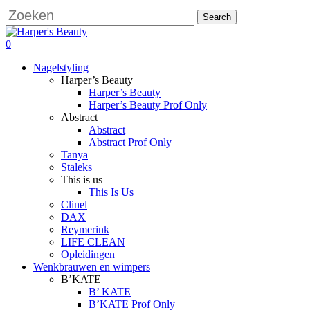
Skip
Search
to
Close
main
Search
search
account
0
content
Menu
Nagelstyling
Harper’s Beauty
Harper’s Beauty
Harper’s Beauty Prof Only
Abstract
Abstract
Abstract Prof Only
Tanya
Staleks
This is us
This Is Us
Clinel
DAX
Reymerink
LIFE CLEAN
Opleidingen
Wenkbrauwen en wimpers
B’KATE
B’ KATE
B’KATE Prof Only