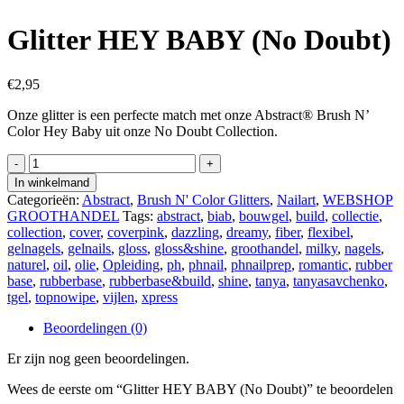
Glitter HEY BABY (No Doubt)
€
2,95
Onze glitter is een perfecte match met onze Abstract® Brush N’
Color Hey Baby uit onze No Doubt Collection.
Glitter
HEY
In winkelmand
BABY
Categorieën:
Abstract
,
Brush N' Color Glitters
,
Nailart
,
WEBSHOP
(No
GROOTHANDEL
Tags:
abstract
,
biab
,
bouwgel
,
build
,
collectie
,
Doubt)
collection
,
cover
,
coverpink
,
dazzling
,
dreamy
,
fiber
,
flexibel
,
aantal
gelnagels
,
gelnails
,
gloss
,
gloss&shine
,
groothandel
,
milky
,
nagels
,
naturel
,
oil
,
olie
,
Opleiding
,
ph
,
phnail
,
phnailprep
,
romantic
,
rubber
base
,
rubberbase
,
rubberbase&build
,
shine
,
tanya
,
tanyasavchenko
,
tgel
,
topnowipe
,
vijlen
,
xpress
Beoordelingen (0)
Er zijn nog geen beoordelingen.
Wees de eerste om “Glitter HEY BABY (No Doubt)” te beoordelen