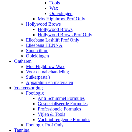
Tools
Wax
Opleidingen
Mrs.Highbrow Prof Only
Hollywood Brows
Hollywood Brows
Hollywood Brows Prof Only
Elleebana Lashlift Prof Only
Elleebana HENNA
Supercilium
Opleidingen
Ontharen
Mrs. Highbrow Wax
Voor en nabehandeling
Suikerpasta’s
Apparatuur en materialen
Voetverzorging
Footlogix
Anti-Schimmel Formules
Gespecialiseerde Formules
Professionele Formules
Vijlen & Tools
Vochtinbrengende Formules
Footlogix Prof Only
Tanning