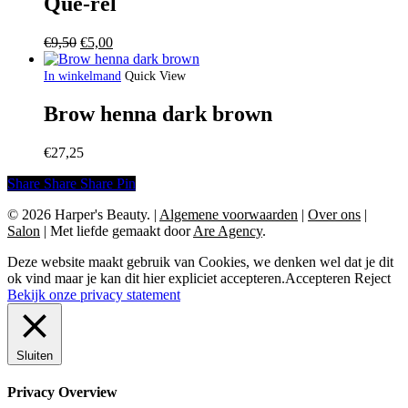
Qué-rel
Oorspronkelijke
Huidige
€
9,50
€
5,00
prijs
prijs
was:
is:
In winkelmand
Quick View
€9,50.
€5,00.
Brow henna dark brown
€
27,25
Share
Share
Share
Share
Pin
© 2026 Harper's Beauty.
|
Algemene voorwaarden
|
Over ons
|
Salon
|
Met liefde gemaakt door
Are Agency
.
Deze website maakt gebruik van Cookies, we denken wel dat je dit
ok vind maar je kan dit hier expliciet accepteren.
Accepteren
Reject
Bekijk onze privacy statement
Sluiten
Privacy Overview