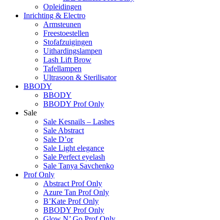
Opleidingen
Inrichting & Electro
Armsteunen
Freestoestellen
Stofafzuigingen
Uithardingslampen
Lash Lift Brow
Tafellampen
Ultrasoon & Sterilisator
BBODY
BBODY
BBODY Prof Only
Sale
Sale Kesnails – Lashes
Sale Abstract
Sale D’or
Sale Light elegance
Sale Perfect eyelash
Sale Tanya Savchenko
Prof Only
Abstract Prof Only
Azure Tan Prof Only
B’Kate Prof Only
BBODY Prof Only
Glow N’ Go Prof Only