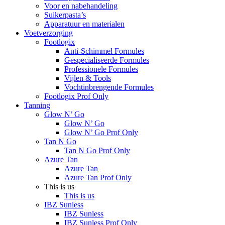
Voor en nabehandeling
Suikerpasta’s
Apparatuur en materialen
Voetverzorging
Footlogix
Anti-Schimmel Formules
Gespecialiseerde Formules
Professionele Formules
Vijlen & Tools
Vochtinbrengende Formules
Footlogix Prof Only
Tanning
Glow N’ Go
Glow N’ Go
Glow N’ Go Prof Only
Tan N Go
Tan N Go Prof Only
Azure Tan
Azure Tan
Azure Tan Prof Only
This is us
This is us
IBZ Sunless
IBZ Sunless
IBZ Sunless Prof Only