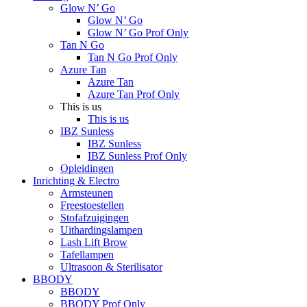
Glow N’ Go
Glow N’ Go
Glow N’ Go Prof Only
Tan N Go
Tan N Go Prof Only
Azure Tan
Azure Tan
Azure Tan Prof Only
This is us
This is us
IBZ Sunless
IBZ Sunless
IBZ Sunless Prof Only
Opleidingen
Inrichting & Electro
Armsteunen
Freestoestellen
Stofafzuigingen
Uithardingslampen
Lash Lift Brow
Tafellampen
Ultrasoon & Sterilisator
BBODY
BBODY
BBODY Prof Only