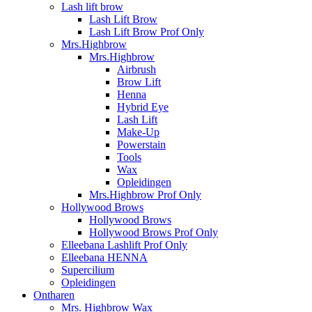
Lash lift brow
Lash Lift Brow
Lash Lift Brow Prof Only
Mrs.Highbrow
Mrs.Highbrow
Airbrush
Brow Lift
Henna
Hybrid Eye
Lash Lift
Make-Up
Powerstain
Tools
Wax
Opleidingen
Mrs.Highbrow Prof Only
Hollywood Brows
Hollywood Brows
Hollywood Brows Prof Only
Elleebana Lashlift Prof Only
Elleebana HENNA
Supercilium
Opleidingen
Ontharen
Mrs. Highbrow Wax