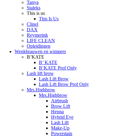
Tanya
Staleks
This is us
This Is Us
Clinel
DAX
Reymerink
LIFE CLEAN
Opleidingen
Wenkbrauwen en wimpers
B’KATE
B’ KATE
B’KATE Prof Only
Lash lift brow
Lash Lift Brow
Lash Lift Brow Prof Only
Mrs.Highbrow
Mrs.Highbrow
Airbrush
Brow Lift
Henna
Hybrid Eye
Lash Lift
Make-Up
Powerstain