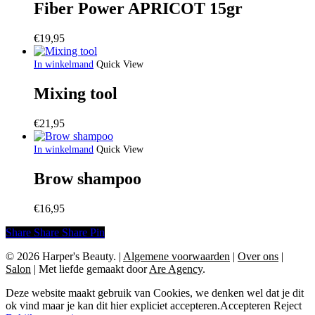
Fiber Power APRICOT 15gr
€
19,95
In winkelmand
Quick View
Mixing tool
€
21,95
In winkelmand
Quick View
Brow shampoo
€
16,95
Share
Share
Share
Share
Pin
© 2026 Harper's Beauty.
|
Algemene voorwaarden
|
Over ons
|
Salon
|
Met liefde gemaakt door
Are Agency
.
Deze website maakt gebruik van Cookies, we denken wel dat je dit
ok vind maar je kan dit hier expliciet accepteren.
Accepteren
Reject