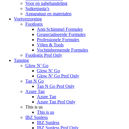
Voor en nabehandeling
Suikerpasta’s
Apparatuur en materialen
Voetverzorging
Footlogix
Anti-Schimmel Formules
Gespecialiseerde Formules
Professionele Formules
Vijlen & Tools
Vochtinbrengende Formules
Footlogix Prof Only
Tanning
Glow N’ Go
Glow N’ Go
Glow N’ Go Prof Only
Tan N Go
Tan N Go Prof Only
Azure Tan
Azure Tan
Azure Tan Prof Only
This is us
This is us
IBZ Sunless
IBZ Sunless
IBZ Sunless Prof Only