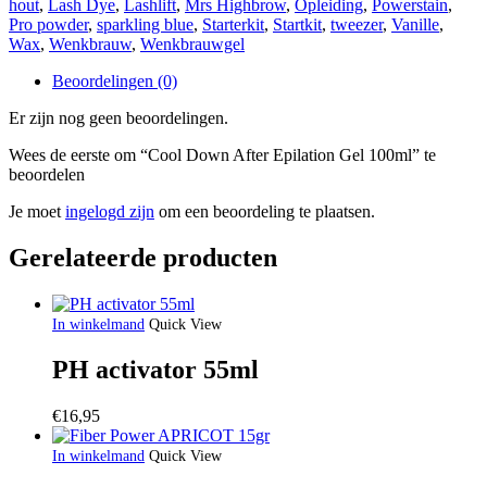
hout
,
Lash Dye
,
Lashlift
,
Mrs Highbrow
,
Opleiding
,
Powerstain
,
aantal
Pro powder
,
sparkling blue
,
Starterkit
,
Startkit
,
tweezer
,
Vanille
,
Wax
,
Wenkbrauw
,
Wenkbrauwgel
Beoordelingen (0)
Er zijn nog geen beoordelingen.
Wees de eerste om “Cool Down After Epilation Gel 100ml” te
beoordelen
Je moet
ingelogd zijn
om een beoordeling te plaatsen.
Gerelateerde producten
In winkelmand
Quick View
PH activator 55ml
€
16,95
In winkelmand
Quick View