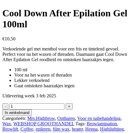
Cool Down After Epilation Gel
100ml
€
10,50
Verkoelende gel met menthol voor een fris en tintelend gevoel.
Perfect voor na het waxen of threaden. Daarnaast gaat Cool Down
After Epilation Gel roodheid en ontstoken haarzakjes tegen.
100 ml
Voor na het waxen of threaden
Lekker verkoelend
Gaat ontstoken haarzakjes tegen
Uitlevering week 3 feb 2025
Cool
Down
In winkelmand
After
Categorieën:
Mrs.Highbrow
,
Ontharen
,
Voor en nabehandeling
,
Epilation
Wax
,
WEBSHOP GROOTHANDEL
Tags:
Browlamination
,
Gel
Browlift
,
Coffee
,
epileren
,
film wax
,
heater
,
Henna
,
Highlighting
,
100ml