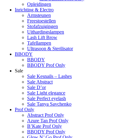
Opleidingen
Inrichting & Electro
Armsteunen
Freestoestellen
Stofafzuigingen
Uithardingslampen
Lash Lift Brow
Tafellampen
Ultrasoon & Sterilisator
BBODY
BBODY
BBODY Prof Only
Sale
Sale Kesnails – Lashes
Sale Abstract
Sale D’or
Sale Light elegance
Sale Perfect eyelash
Sale Tanya Savchenko
Prof Only
Abstract Prof Only
Azure Tan Prof Only
B’Kate Prof Only
BBODY Prof Only
Glow N’ Go Prof Only