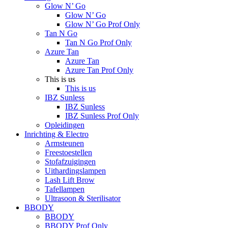
Glow N’ Go
Glow N’ Go
Glow N’ Go Prof Only
Tan N Go
Tan N Go Prof Only
Azure Tan
Azure Tan
Azure Tan Prof Only
This is us
This is us
IBZ Sunless
IBZ Sunless
IBZ Sunless Prof Only
Opleidingen
Inrichting & Electro
Armsteunen
Freestoestellen
Stofafzuigingen
Uithardingslampen
Lash Lift Brow
Tafellampen
Ultrasoon & Sterilisator
BBODY
BBODY
BBODY Prof Only