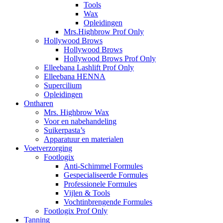
Tools
Wax
Opleidingen
Mrs.Highbrow Prof Only
Hollywood Brows
Hollywood Brows
Hollywood Brows Prof Only
Elleebana Lashlift Prof Only
Elleebana HENNA
Supercilium
Opleidingen
Ontharen
Mrs. Highbrow Wax
Voor en nabehandeling
Suikerpasta’s
Apparatuur en materialen
Voetverzorging
Footlogix
Anti-Schimmel Formules
Gespecialiseerde Formules
Professionele Formules
Vijlen & Tools
Vochtinbrengende Formules
Footlogix Prof Only
Tanning