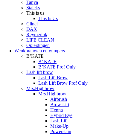
Tanya
Staleks
This is us
This Is Us
Clinel
DAX
Reymerink
LIFE CLEAN
Opleidingen
Wenkbrauwen en wimpers
B’KATE
B’ KATE
B’KATE Prof Only
Lash lift brow
Lash Lift Brow
Lash Lift Brow Prof Only
Mrs.Highbrow
Mrs.Highbrow
Airbrush
Brow Lift
Henna
Hybrid Eye
Lash Lift
Make-Up
Powerstain