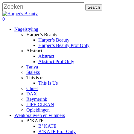
Skip
Search
to
Close
main
Search
search
account
0
content
Menu
Nagelstyling
Harper’s Beauty
Harper’s Beauty
Harper’s Beauty Prof Only
Abstract
Abstract
Abstract Prof Only
Tanya
Staleks
This is us
This Is Us
Clinel
DAX
Reymerink
LIFE CLEAN
Opleidingen
Wenkbrauwen en wimpers
B’KATE
B’ KATE
B’KATE Prof Only