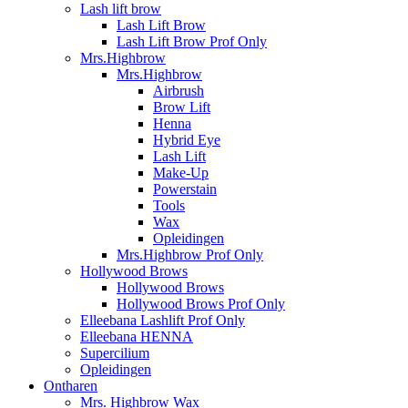
Lash lift brow
Lash Lift Brow
Lash Lift Brow Prof Only
Mrs.Highbrow
Mrs.Highbrow
Airbrush
Brow Lift
Henna
Hybrid Eye
Lash Lift
Make-Up
Powerstain
Tools
Wax
Opleidingen
Mrs.Highbrow Prof Only
Hollywood Brows
Hollywood Brows
Hollywood Brows Prof Only
Elleebana Lashlift Prof Only
Elleebana HENNA
Supercilium
Opleidingen
Ontharen
Mrs. Highbrow Wax